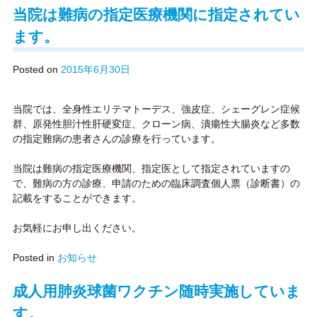
交通アクセス
当院は難病の指定医療機関に指定されてい
ます。
よくあるご質問
Posted on
2015年6月30日
お問い合わせ
当院では、全身性エリテマトーデス、強皮症、シェーグレン症候
群、原発性胆汁性肝硬変症、クローン病、潰瘍性大腸炎など多数
の指定難病の患者さんの診療を行っています。
当院は難病の指定医療機関、指定医として指定されていますの
で、難病の方の診療、申請のための臨床調査個人票（診断書）の
記載をすることができます。
お気軽にお申し出ください。
Posted in
お知らせ
成人用肺炎球菌ワクチン随時実施していま
す。