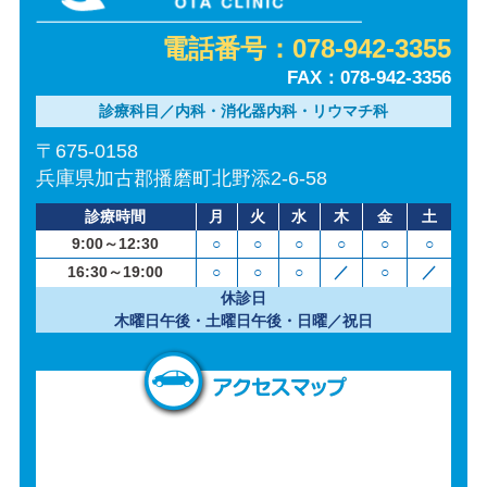
電話番号：078-942-3355
FAX：078-942-3356
診療科目／内科・消化器内科・リウマチ科
〒675-0158
兵庫県加古郡播磨町北野添2-6-58
診療時間
月
火
水
木
金
土
9:00～12:30
○
○
○
○
○
○
16:30～19:00
○
○
○
／
○
／
休診日
木曜日午後・土曜日午後・日曜／祝日
アクセスマップ