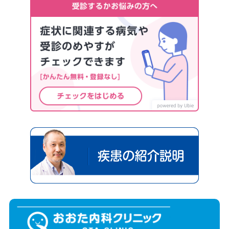
疾患の
加古郡播磨町