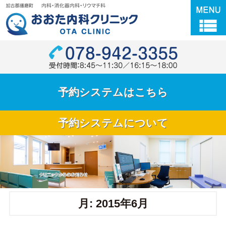
Skip
加古郡播磨町
to
content
電話番号：0
予約システムはこちら
予約システムについて
クリニックのご案内
ドクター紹介
月:
2015年6月
初診の方へ