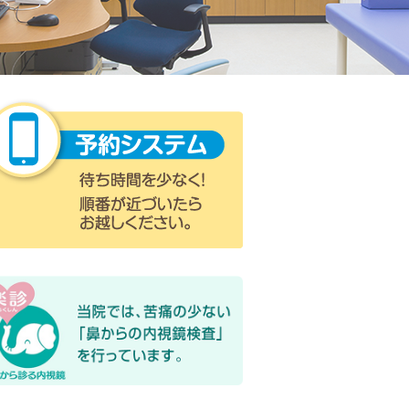
予約システム 待ち時間
楽診 鼻から診る内視鏡