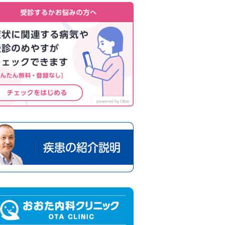
疾患の紹介説明
加古郡播磨町 内科・消化