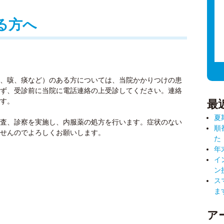
る方へ
、咳、痰など）のある方については、当院かかりつけの患
ず、受診前に当院に電話連絡の上受診してください。連絡
す。
最
夏
査、診察を実施し、内服薬の処方を行います。症状のない
順
せんのでよろしくお願いします。
た
年
イ
ン
ス
ま
ア