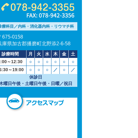
電話番号：078-942-3355
FAX：078-942-3356
診療科目／内科・消化器内科・リウマチ科
〒675-0158
兵庫県加古郡播磨町北野添2-6-58
診療時間
月
火
水
木
金
土
9:00～12:30
○
○
○
○
○
○
6:30～19:00
○
○
○
／
○
／
休診日
木曜日午後・土曜日午後・日曜／祝日
アクセスマップ