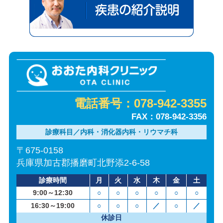
加古郡播磨町
電話番号：078-942-3355
FAX：078-942-3356
診療科目／内科・消化器内科・リウマチ科
〒675-0158
兵庫県加古郡播磨町北野添2-6-58
診療時間
月
火
水
木
金
土
9:00～12:30
○
○
○
○
○
○
16:30～19:00
○
○
○
／
○
／
休診日