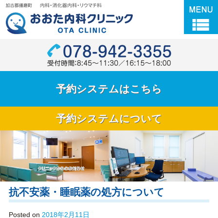
Skip
加古郡播磨町
to
content
電話番号：0
予約システムはこちら
予約システムについて
クリニックのご案内
ドクター紹介
抗不安薬・睡眠薬の処方について
初診の方へ
Posted on
2018年2月11日