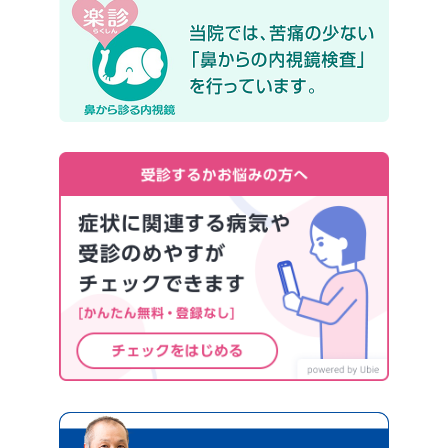
楽診 
疾患の