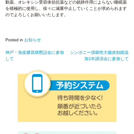
動薬、オレキシン受容体拮抗薬などの鎮静作用によらない睡眠薬
を積極的に使用し、徐々に減量中止していくことが求められます
のでよろしくお願いいたします。
Posted in
お知らせ
神戸・免疫膠原病懇話会に参加
シンポニー潰瘍性大腸炎効能追
投
して
加1年講演会に参加して
稿
ナ
予約シ
ビ
ゲ
ー
シ
ョ
ン