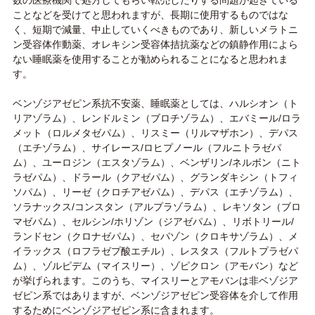
ことなどを受けてと思われますが、長期に使用するものではな
く、短期で減量、中止していくべきものであり、新しいメラトニ
ン受容体作動薬、オレキシン受容体拮抗薬などの鎮静作用によら
ない睡眠薬を使用することが勧められることになると思われま
す。
ベンゾジアゼピン系抗不安薬、睡眠薬としては、ハルシオン（ト
リアゾラム）、レンドルミン（ブロチゾラム）、エバミール/ロラ
メット（ロルメタゼパム）、リスミー（リルマザホン）、デパス
（エチゾラム）、サイレース/ロヒプノール（フルニトラゼパ
ム）、ユーロジン（エスタゾラム）、ベンザリン/ネルボン（ニト
ラゼパム）、ドラール（クアゼパム）、グランダキシン（トフィ
ソパム）、リーゼ（クロチアゼパム）、デパス（エチゾラム）、
ソラナックス/コンスタン（アルプラゾラム）、レキソタン（ブロ
マゼパム）、セルシン/ホリゾン（ジアゼパム）、リボトリール/
ランドセン（クロナゼパム）、セパゾン（クロキサゾラム）、メ
イラックス（ロフラゼプ酸エチル）、レスタス（フルトプラゼパ
ム）、ゾルピデム（マイスリー）、ゾピクロン（アモバン）など
が挙げられます。このうち、マイスリーとアモバンは非ベゾジア
ゼピン系ではありますが、ベンゾジアゼピン受容体を介して作用
するためにベンゾジアゼピン系に含まれます。