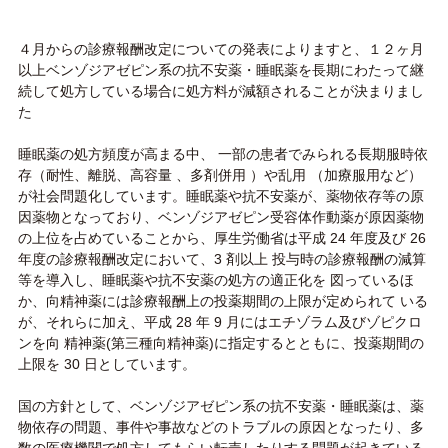
交通アクセス
４月からの診療報酬改定についての発表によりますと、１２ヶ月
以上ベンゾジアゼピン系の抗不安薬・睡眠薬を長期にわたって継
よくあるご質問
続して処方している場合に処方料が減額されることが決まりまし
た
お問い合わせ
睡眠薬の処方頻度が高まる中、 一部の患者でみられる長期服時依
存（耐性、離脱、高容量 、多剤併用 ）や乱用 （加療服用など）
が社会問題化しています。睡眠薬や抗不安薬が、薬物依存等の原
因薬物となっており、ベンゾジアゼピン受容体作動薬が原因薬物
の上位を占めていることから、厚生労働省は平成 24 年度及び 26
年度の診療報酬改定において、3 剤以上 投与時の診療報酬の減算
等を導入し、睡眠薬や抗不安薬の処方の適正化を 図っているほ
か、向精神薬には診療報酬上の投薬期間の上限が定められて いる
が、それらに加え、平成 28 年 9 月にはエチゾラム及びゾピクロ
ンを向 精神薬(第三種向精神薬)に指定するとともに、投薬期間の
上限を 30 日としています。
国の方針として、ベンゾジアゼピン系の抗不安薬・睡眠薬は、薬
物依存の問題、事件や事故などのトラブルの原因となったり、多
数の医療機関で処方してもらい転売したりする問題が起きている