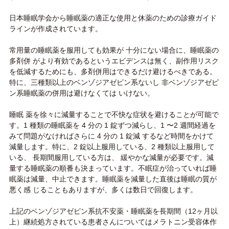
日本睡眠学会から睡眠薬の適正な使用と休薬のための診療ガイド
ラインが作成されています。
常用量の睡眠薬を服用しても効果が 十分にない場合に、睡眠薬の
多剤併 がより有効であるというエビデンスは無く、副作用リスク
を低減するためにも、多剤併用はできるだけ避けるべきである。
特に、三種類以上のベンゾジアゼピン系ないし 非ベンゾジアゼピ
ン系睡眠薬の併用は避けなくては いけない。
睡眠 薬を徐々に減量することで不快な症状を避けることが可能で
す。1 種類の睡眠薬を 4 分の 1 錠ずつ減らし、1 〜2 週間経過を
みて問題がなければさらに 4 分の 1 錠減 するなど時間をかけて
減量します。特に、2 錠以上服用している、2 種類以上服用して
いる、 長期間服用している方は、 緩やかな減量が必要です。減
量する睡眠薬の順番も決まっています。不眠症が治っていれば睡
眠薬は減量、中止できます。睡眠薬を減量した直後は睡眠の質が
悪く感 じることもありますが、多くは数日で回復します。
上記のベンゾジアゼピン系抗不安薬・睡眠薬を長期間（12ヶ月以
上）継続処方されている患者さんについてはメラトニン受容体作